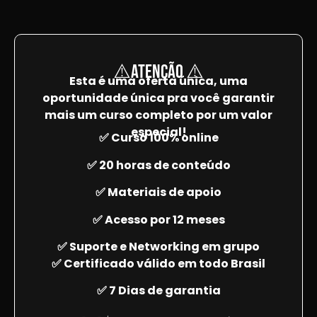
⚠️ATENÇÃO ⚠️
Esta é uma oferta única, uma
oportunidade única pra você garantir
mais um curso completo por um valor
especial!
✅ Curso 100% online
✅ 20 horas de conteúdo
✅ Materiais de apoio
✅ Acesso por 12 meses
✅ Suporte e Networking em grupo
✅ Certificado válido em todo Brasil
✅ 7 Dias de garantia