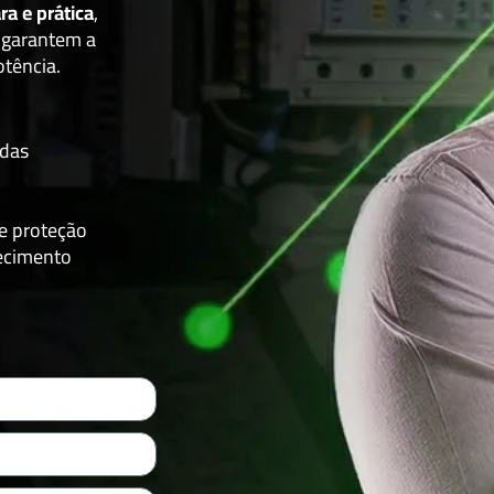
ara e prática
,
e garantem a
otência.
 das
e proteção
hecimento