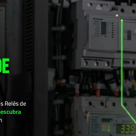
de
s Relés de
descubra
m