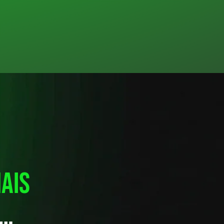
ais
o…